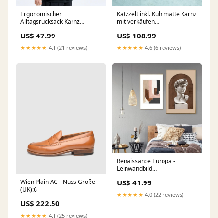
Ergonomischer
Katzzelt inkl. Kühlmatte Karnz
Alltagsrucksack Karnz
mit-verkäufen
Größe:nichts
BL+15693074694489
US$ 47.99
US$ 108.99
★★★★★
4.1 (21 reviews)
★★★★★
4.6 (6 reviews)
Renaissance Europa -
Leinwandbild
BL+15855766471001
Wien Plain AC - Nuss Größe
US$ 41.99
(UK):6
★★★★★
4.0 (22 reviews)
US$ 222.50
★★★★★
4.1 (25 reviews)