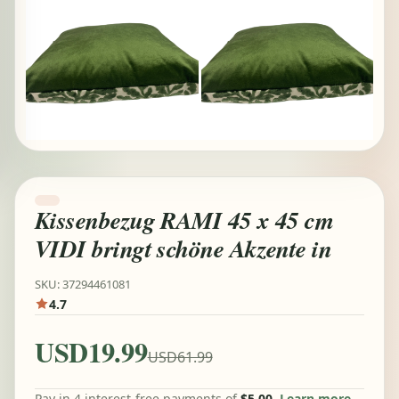
Kissenbezug RAMI 45 x 45 cm
VIDI bringt schöne Akzente in
SKU: 37294461081
4.7
USD19.99
USD61.99
Pay in 4 interest-free payments of
$5.00
Learn more