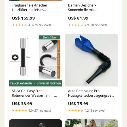
Tragbarer elektrischer
Damen Designer-
Heizlüfter mit leiser
Sonnenbrille mit
Luftzirkulation
glamourösen Kristallakzenten
US$ 155.99
US$ 81.99
iloveTheseGadgets
Karnz BL+15785240789337
★★★★★
4.3 (25 reviews)
★★★★★
4.9 (28 reviews)
Silica Gel Easy Free
Auto Betankung Pro
Rotierender Wasserhahn |
Flüssigkeitsübertragungsverlängerun
Karnz Farbe:Weiß-30 cm
| Karnz Taobao-Verified
US$ 38.99
US$ 75.99
★★★★★
4.0 (27 reviews)
★★★★★
4.2 (8 reviews)