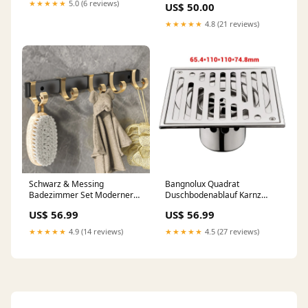
★★★★★
5.0 (6 reviews)
US$ 50.00
★★★★★
4.8 (21 reviews)
Schwarz & Messing
Bangnolux Quadrat
Badezimmer Set Moderner
Duschbodenablauf Karnz
Stil Badezimmeraccessoires
winners-export-1606-batch30
US$ 56.99
US$ 56.99
Als Einzelstück Oder Im Set
Objektoptionen:Horizontaler
★★★★★
4.9 (14 reviews)
★★★★★
4.5 (27 reviews)
Handtuchhalter (20"L)