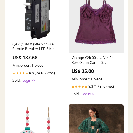
QA-1(13MM)60A S/P 3KA
Samite Breaker LED Strip
Lighting & Accessories
US$ 187.68
Vintage Y2k 00s La Vie En
Rose Satin Cami - S
Min. order: 1 piece
SORT|995
US$ 25.00
4.6 (24 reviews)
★★★★★
Min. order: 1 piece
Sold :
Login>>
5.0 (17 reviews)
★★★★★
Sold :
Login>>