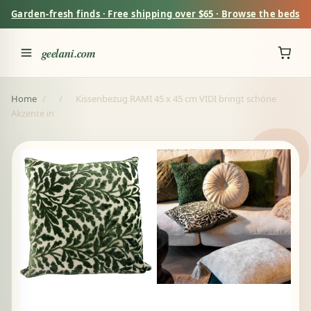
Garden-fresh finds · Free shipping over $65 · Browse the beds
geelani.com
Home
/
/
Kissenbezug RAMI 45 x 45 cm VIDI bringt schöne
Akzente in